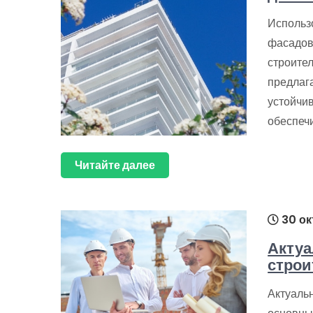
Использ
фасадов
строите
предлаг
устойчи
обеспеч
Читайте далее
30 ок
Актуа
строи
Актуаль