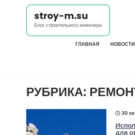
Перейти
к
stroy-m.su
содержимому
Блог строительного инженера
ГЛАВНАЯ
НОВОСТИ
РУБРИКА:
РЕМОН
30 ок
Испол
для о