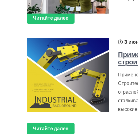
Читайте далее
3 июн
Приме
строи
Примене
Строите
отраслей
сталкива
высокие 
Читайте далее