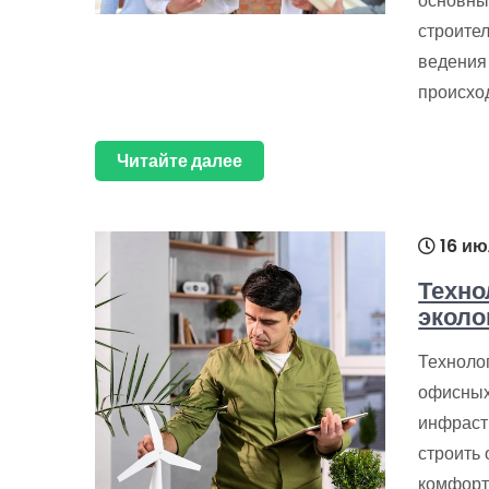
основны
строите
ведения 
происхо
Читайте далее
16 ию
Техно
эколо
Технолог
офисных
инфраст
строить
комфорт