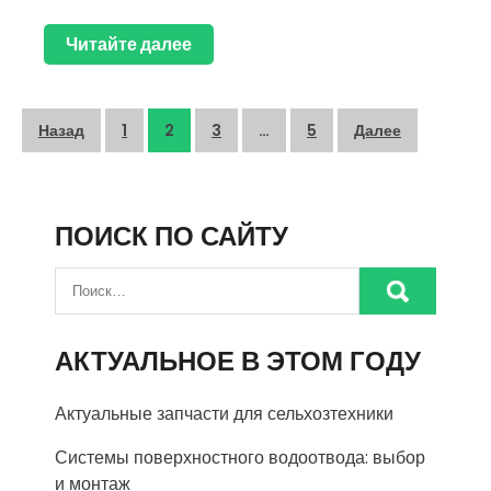
Читайте далее
Пагинация
Назад
1
2
3
…
5
Далее
записей
ПОИСК ПО САЙТУ
АКТУАЛЬНОЕ В ЭТОМ ГОДУ
Актуальные запчасти для сельхозтехники
Системы поверхностного водоотвода: выбор
и монтаж