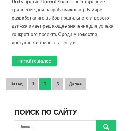
Unity против Unreal Engine: всестороннее
сравнение для разработчиков игр В мире
разработки игр выбор правильного игрового
движка имеет решающее значение для успеха
конкретного проекта. Среди множества
доступных вариантов Unity и
Читайте далее
Пагинация
Назад
1
2
3
Далее
записей
ПОИСК ПО САЙТУ