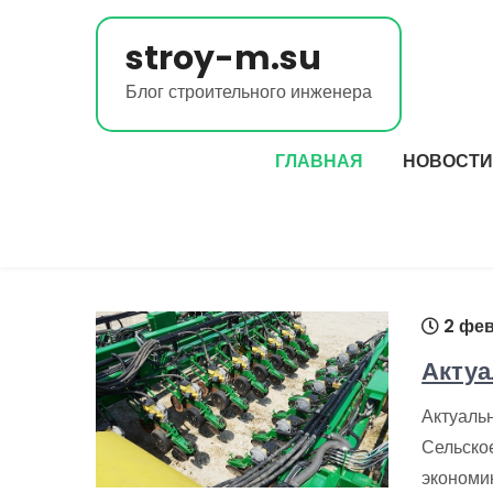
Перейти
к
stroy-m.su
содержимому
Блог строительного инженера
ГЛАВНАЯ
НОВОСТИ
2 фев
Актуа
Актуальн
Сельско
экономик