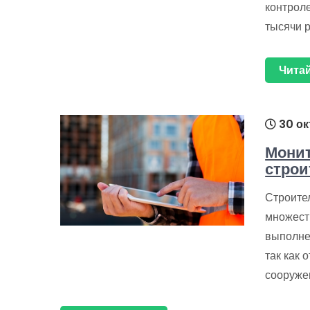
контрол
тысячи 
Читай
30 ок
Монит
строи
Строите
множест
выполне
так как 
сооружен