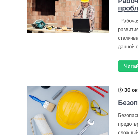
Рабоч
пробл
Рабочая
развития
сталкив
данной 
Читай
30 ок
Безоп
Безопасн
предотв
сложный