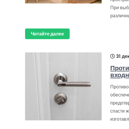
При выб
различн
Читайте далее
31 де
Проти
входн
Противо
обеспеч
предотв
спасти 
изготав