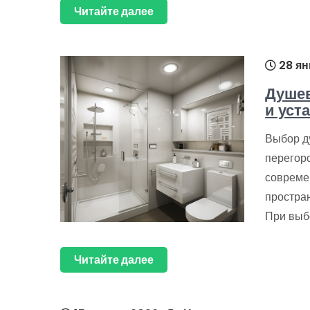
Читайте далее
28 ян
Душев
и уст
Выбор д
перегор
совреме
простран
При выб
Читайте далее