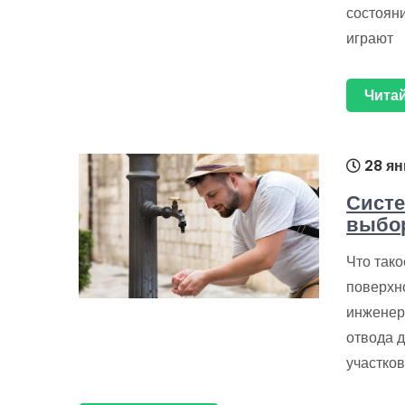
состояни
играют
Читай
28 ян
Систе
выбор
Что так
поверхн
инженер
отвода 
участков